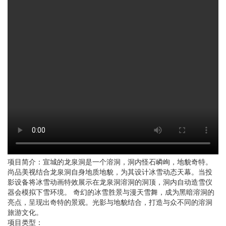
项目简介：宣城的龙泉洞是一个溶洞，洞内怪石嶙峋，地貌奇特。
尚品美视结合龙泉洞自身地质地貌，为其设计冰雪动态天幕。当投
影设备将冰雪动画特效展示在龙泉洞溶洞的洞顶，洞内自动造雪仪
器会模拟下雪环境。 奇幻的冰雪胜景与漫天雪舞，成为黑暗溶洞的
亮点，呈现出奇特的景观。光影与地貌结合，打造与众不同的溶洞
旅游文化。
项目类型：