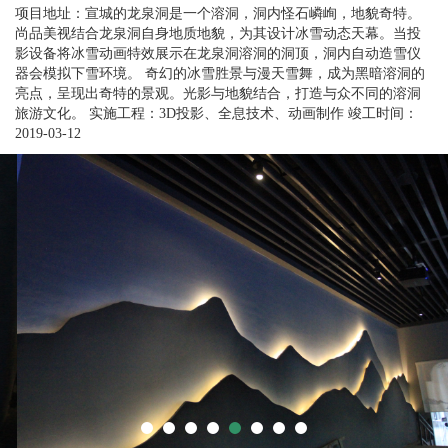
项目地址：宣城的龙泉洞是一个溶洞，洞内怪石嶙峋，地貌奇特。
尚品美视结合龙泉洞自身地质地貌，为其设计冰雪动态天幕。当投
影设备将冰雪动画特效展示在龙泉洞溶洞的洞顶，洞内自动造雪仪
器会模拟下雪环境。 奇幻的冰雪胜景与漫天雪舞，成为黑暗溶洞的
亮点，呈现出奇特的景观。光影与地貌结合，打造与众不同的溶洞
旅游文化。 实施工程：3D投影、全息技术、动画制作 竣工时间：
2019-03-12