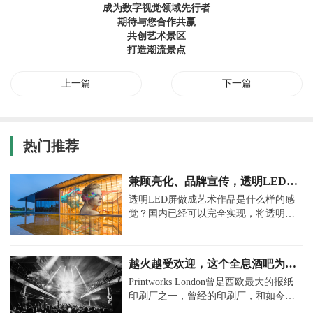
成为数字视觉领域先行者
期待与您合作共赢
共创艺术景区
打造潮流景点
上一篇
下一篇
热门推荐
兼顾亮化、品牌宣传，透明LED大
屏又玩出新花样
透明LED屏做成艺术作品是什么样的感
觉？国内已经可以完全实现，将透明的
LED显示屏与建筑体融为一体，形成新
型的建筑艺术。2023年即将到来，
越火越受欢迎，这个全息酒吧为什
么这么受年轻人追捧？
Printworks London曾是西欧最大的报纸
印刷厂之一，曾经的印刷厂，和如今已
成为英国最受欢迎的电子音乐场，一般