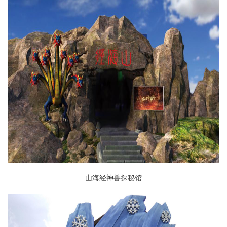
山海经神兽探秘馆