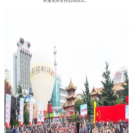
长逯克宗主持启动仪式。