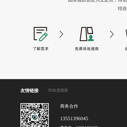
结合
友情链接
3D全息投影
商务合作
13551396045